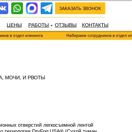
ЗАКАЗАТЬ ЗВОНОК
ЦЕНЫ
РАБОТЫ
ОТЗЫВЫ
КОНТАКТЫ
в в отдел клининга
Набираем сотрудников в отдел кли
, МОЧИ, И РВОТЫ
ционных отверстий легкосъемной лентой
о технологии DryFog USA® (Сухой туман