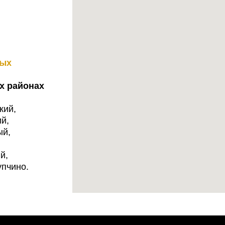
ных
х районах
кий,
й,
ый,
й,
упчино.