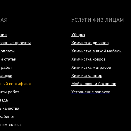
НАЯ
УСЛУГИ ФИЗ ЛИЦАМ
нии
Уборка
ванные проекты
Химчистка диванов
 оплаты
Химчистка мягкой мебели
и статьи
Химчистка ковров
 работ
Химчистка матрасов
скидки
Химчистка штор
ный сертификат
Мойка окон и балконов
нты работ
Устранение запахов
езда
ь качества
кабинет
 символика