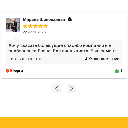
Анна Видинеева
17 июля 2026
Обратилась за услугами клининга. Квартира после
сложных жильцов, вся кухня в жире, ощещение
будто никто не убирался годами. Отмыли все!
Читать полностью
Ответ компании
Плитка на полу оказалась не черной, я нигде не
поилипаю, все блестит и сияет, даже дышать
1
легче стало. Спасибо огромное Екатерине!!!