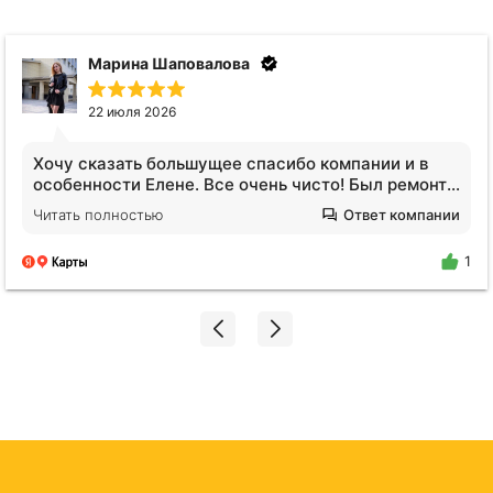
Анна Видинеева
17 июля 2026
Обратилась за услугами клининга. Квартира после
сложных жильцов, вся кухня в жире, ощещение
будто никто не убирался годами. Отмыли все!
Читать полностью
Ответ компании
Плитка на полу оказалась не черной, я нигде не
поилипаю, все блестит и сияет, даже дышать
1
легче стало. Спасибо огромное Екатерине!!!