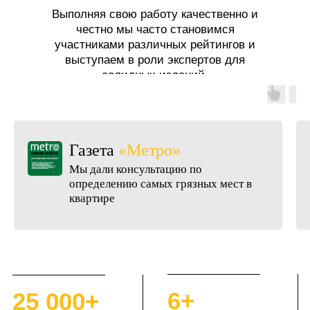
Выполняя свою работу качественно и
честно мы часто становимся
участниками различных рейтингов и
выступаем в роли экспертов для
солидных изданий.
Метро»
Портал
«Ко
правда»
нсультацию по
ю самых грязных мест в
Вошли в топ лу
компаний Санкт-
6+
25 000+