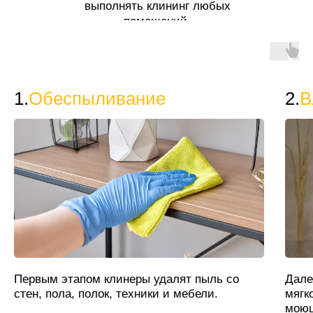
выполнять клининг любых
помещений.
1.
Обеспыливание
2.
В
Первым этапом клинеры удалят пыль со
Дале
стен, пола, полок, техники и мебели.
мягк
моющ