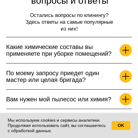
вопросы и ответы
Остались вопросы по клинингу?
Здесь ответы на самые популярные
из них!
Какие химические составы вы
применяете при уборке помещений?
По моему запросу приедет один
мастер или целая бригада?
Вам нужен мой пылесос или химия?
Даете ли вы гарантию на
Мы используем cookies и сервисы аналитики.
проведенные работы?
Продолжая использовать сайт, вы соглашаетесь
OK
Свяжитесь с нами!
с обработкой данных.