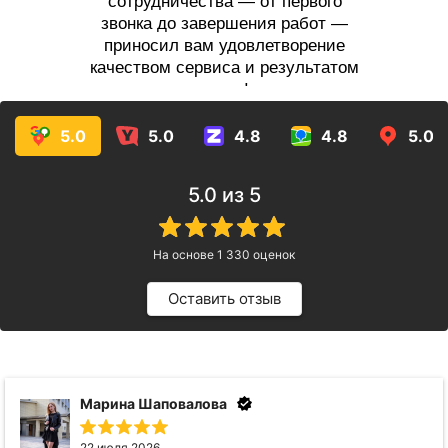
сотрудничества — от первого
звонка до завершения работ —
приносил вам удовлетворение
качеством сервиса и результатом
услуг!
5.0
5.0
4.8
4.8
5.0
5.0
из 5
На основе
1 330
оценок
Оставить отзыв
Марина Шаповалова
22 июля 2026