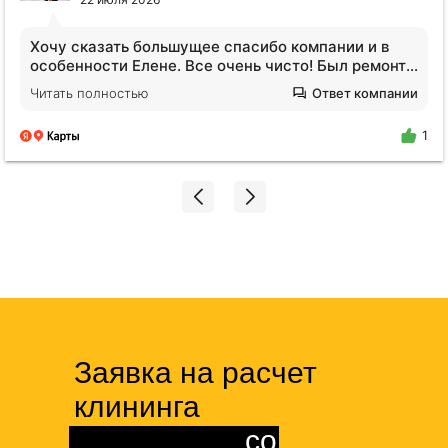
Хочу сказать большущее спасибо компании и в
особенности Елене. Все очень чисто! Был ремонт в
ванной, и вся студия была в пыли. Я пришла и
Читать полностью
Ответ компании
просто афигела от чистого воздуха!!! Просто
молодец Елена❤️ Будем обращаться еще!
1
Заявка на расчет
клининга
помещения
со