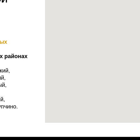
ных
х районах
кий,
й,
ый,
й,
упчино.