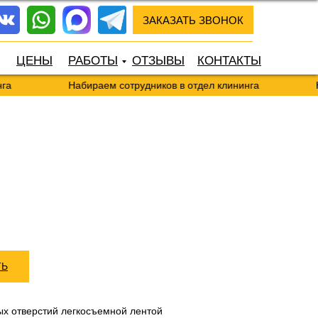
ЗАКАЗАТЬ ЗВОНОК
ЦЕНЫ
РАБОТЫ
ОТЗЫВЫ
КОНТАКТЫ
а
Набираем сотрудников в отдел клининга
На
ТЬ
ых отверстий легкосъемной лентой