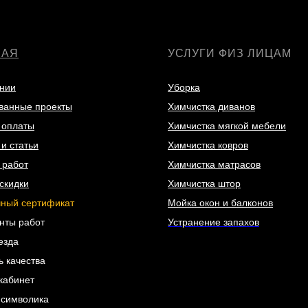
НАЯ
УСЛУГИ ФИЗ ЛИЦАМ
нии
Уборка
ванные проекты
Химчистка диванов
 оплаты
Химчистка мягкой мебели
и статьи
Химчистка ковров
 работ
Химчистка матрасов
скидки
Химчистка штор
ный сертификат
Мойка окон и балконов
нты работ
Устранение запахов
езда
ь качества
кабинет
 символика