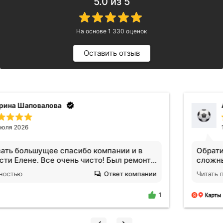
5.0
из 5
На основе
1 330
оценок
Оставить отзыв
Анна Видинеева
17 июля 2026
Обратилась за услугами клининга. Квартира после
сложных жильцов, вся кухня в жире, ощещение
будто никто не убирался годами. Отмыли все!
Читать полностью
Ответ компании
Плитка на полу оказалась не черной, я нигде не
поилипаю, все блестит и сияет, даже дышать
1
легче стало. Спасибо огромное Екатерине!!!