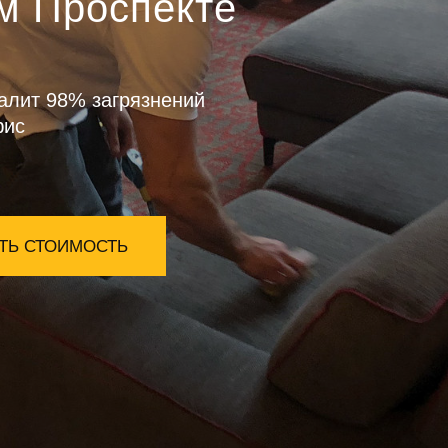
м Проспекте
алит 98% загрязнений
фис
ТЬ СТОИМОСТЬ