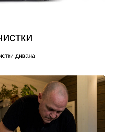
чистки
истки дивана