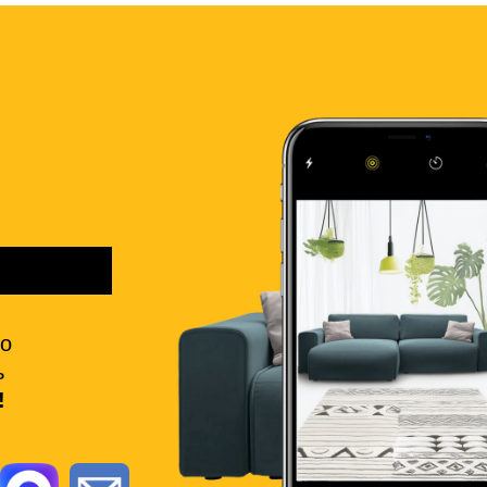
но
ь
!