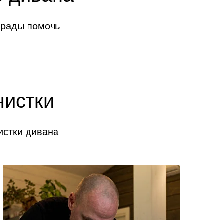
 рады помочь
чистки
истки дивана