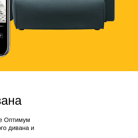
вана
де Оптимум
го дивана и