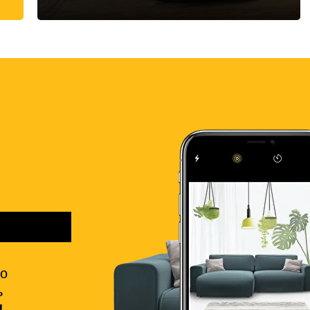
но
ь
!