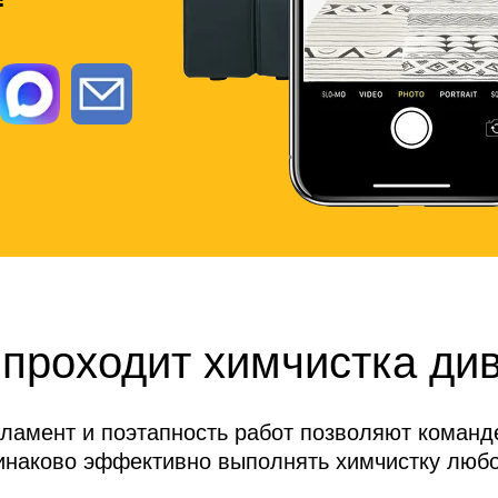
 проходит химчистка ди
гламент и поэтапность работ позволяют коман
инаково эффективно выполнять химчистку любо
мебели.