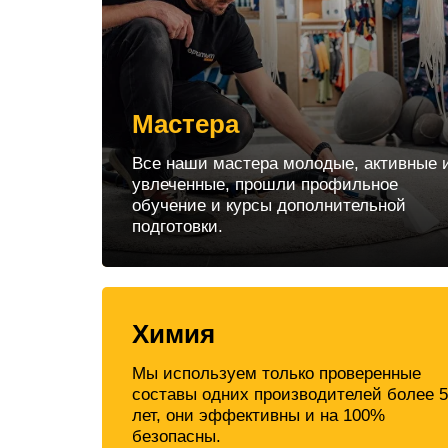
Мастера
Все наши мастера молодые, активные 
увлеченные, прошли профильное
обучение и курсы дополнительной
подготовки.
Химия
Мы используем только проверенные
составы одних производителей более 5
лет, они эффективны и на 100%
безопасны.