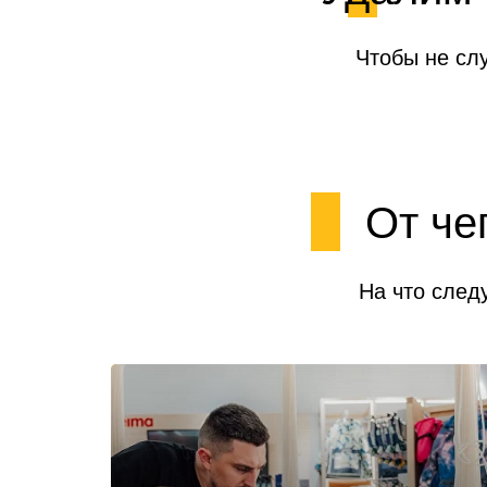
Чтобы не сл
От че
На что след