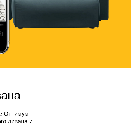
вана
де Оптимум
го дивана и