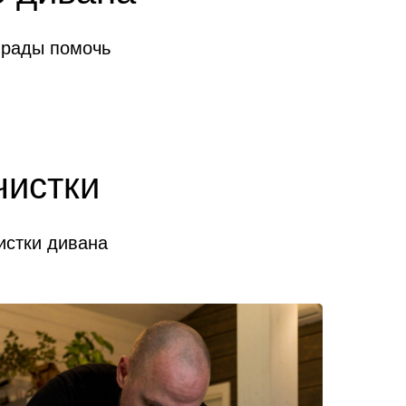
 рады помочь
чистки
истки дивана