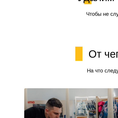
Чтобы не сл
От че
На что след