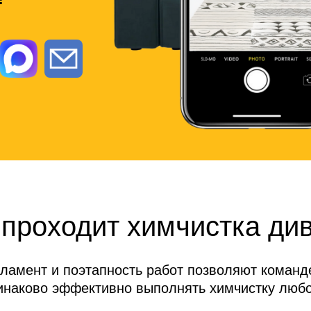
 проходит химчистка ди
гламент и поэтапность работ позволяют коман
инаково эффективно выполнять химчистку любо
мебели.