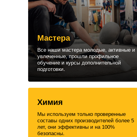
Мастера
Все наши мастера молодые, активные и
увлеченные, прошли профильное
обучение и курсы дополнительной
подготовки.
Химия
Мы используем только проверенные
составы одних производителей более 5
лет, они эффективны и на 100%
безопасны.