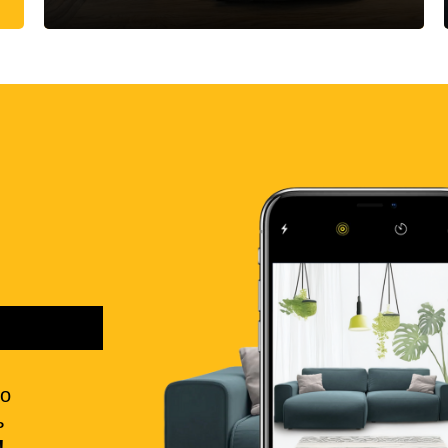
но
ь
!