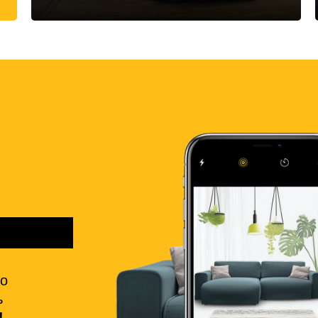
но
ь
!