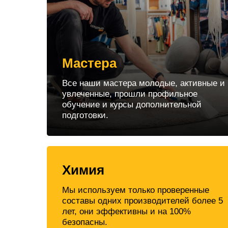
Мастера
Все наши мастера молодые, активные и
увлеченные, прошли профильное
обучение и курсы дополнительной
подготовки.
Химия
Мы используем только проверенные
составы одних производителей более 5
лет, они эффективны и на 100%
безопасны.