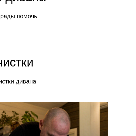
 рады помочь
чистки
истки дивана