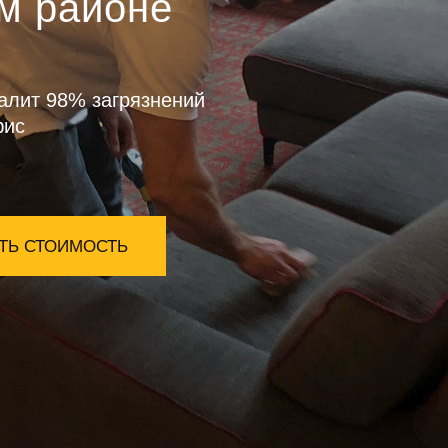
м районе
алит 98% загрязнений
фис
ТЬ СТОИМОСТЬ