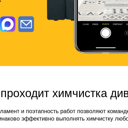
 проходит химчистка ди
гламент и поэтапность работ позволяют коман
инаково эффективно выполнять химчистку любо
мебели.