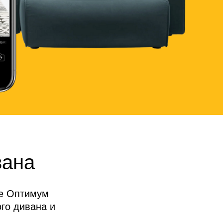
вана
де Оптимум
го дивана и