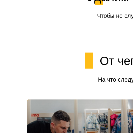
Чтобы не сл
От че
На что след