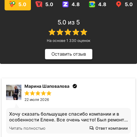
5.0
5.0
4.8
4.8
5.0
5.0
из 5
На основе
1 330
оценок
Оставить отзыв
Анна Видинеева
17 июля 2026
Обратилась за услугами клининга. Квартира после
сложных жильцов, вся кухня в жире, ощещение
будто никто не убирался годами. Отмыли все!
Читать полностью
Ответ компании
Плитка на полу оказалась не черной, я нигде не