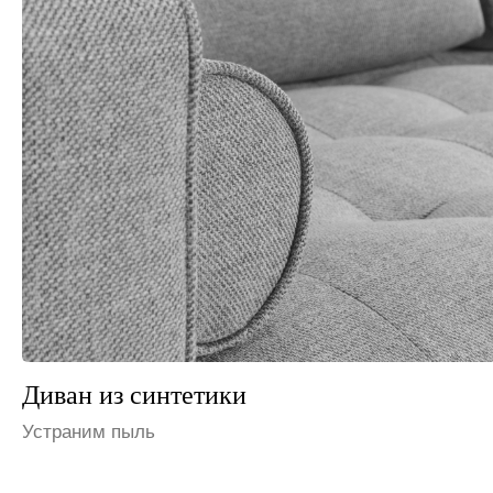
Диван из флока
Избавим от запаха мочи