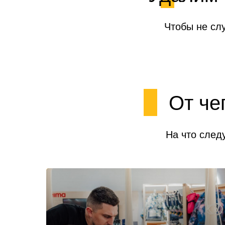
Чтобы не сл
От че
На что след