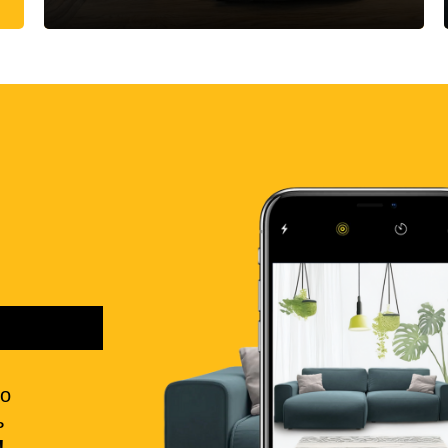
но
ь
!