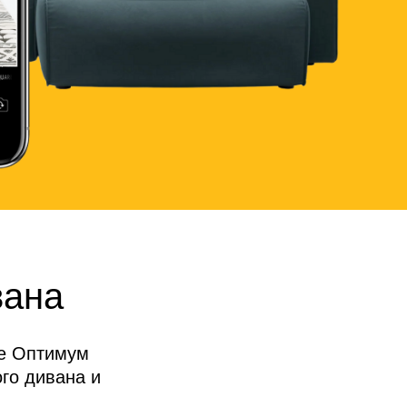
вана
де Оптимум
го дивана и