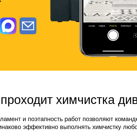
 проходит химчистка ди
гламент и поэтапность работ позволяют коман
инаково эффективно выполнять химчистку любо
мебели.