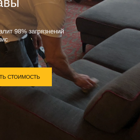
авы
алит 98% загрязнений
фис
ТЬ СТОИМОСТЬ