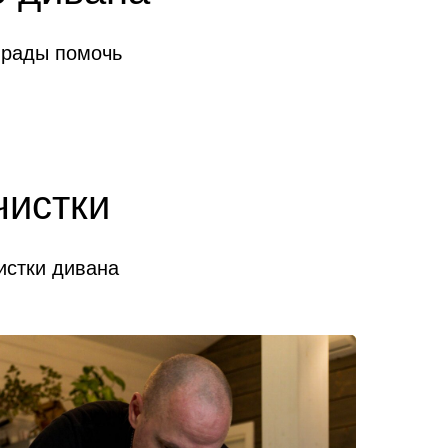
 рады помочь
чистки
истки дивана