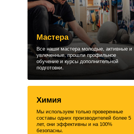
Мастера
Все наши мастера молодые, активные и
увлеченные, прошли профильное
обучение и курсы дополнительной
подготовки.
Химия
Мы используем только проверенные
составы одних производителей более 5
лет, они эффективны и на 100%
безопасны.