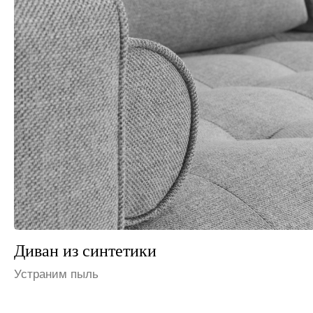
Диван из флока
Избавим от запаха мочи