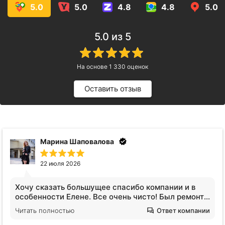
5.0
5.0
4.8
4.8
5.0
5.0
из 5
На основе
1 330
оценок
Оставить отзыв
Анна Видинеева
17 июля 2026
Обратилась за услугами клининга. Квартира после
сложных жильцов, вся кухня в жире, ощещение
будто никто не убирался годами. Отмыли все!
Читать полностью
Ответ компании
Плитка на полу оказалась не черной, я нигде не