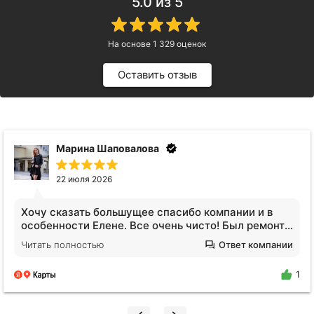
5.0
из 5
На основе
1 329
оценок
Оставить отзыв
Анна Видинеева
17 июля 2026
Обратилась за услугами клининга. Квартира после
сложных жильцов, вся кухня в жире, ощещение
будто никто не убирался годами. Отмыли все!
Читать полностью
Ответ компании
Плитка на полу оказалась не черной, я нигде не
поилипаю, все блестит и сияет, даже дышать
1
легче стало. Спасибо огромное Екатерине!!!