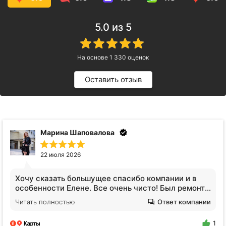
5.0
из 5
На основе
1 330
оценок
Оставить отзыв
Анна Видинеева
17 июля 2026
Обратилась за услугами клининга. Квартира после
сложных жильцов, вся кухня в жире, ощещение
будто никто не убирался годами. Отмыли все!
Читать полностью
Ответ компании
Плитка на полу оказалась не черной, я нигде не
поилипаю, все блестит и сияет, даже дышать
1