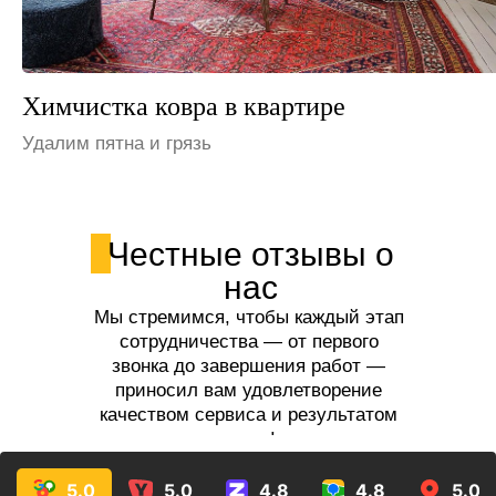
Химчистка ковра на даче
Устраним неприятные запахи
Честные отзывы о
нас
Мы стремимся, чтобы каждый этап
сотрудничества — от первого
звонка до завершения работ —
приносил вам удовлетворение
качеством сервиса и результатом
услуг!
5.0
5.0
4.8
4.8
5.0