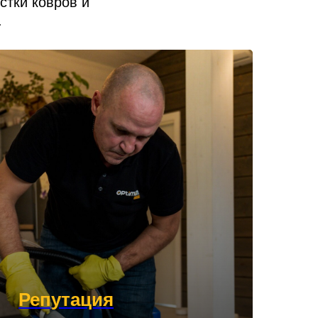
стки ковров и
.
Репутация