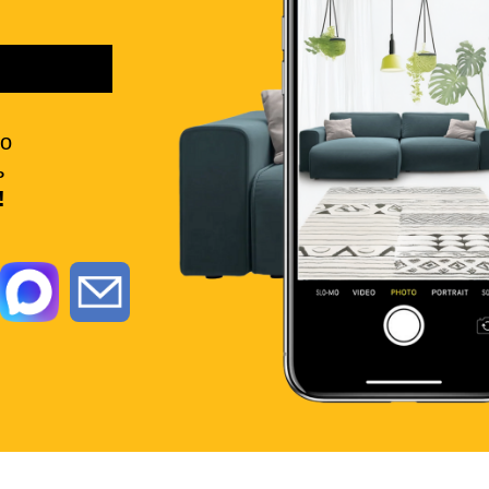
но
ь
!