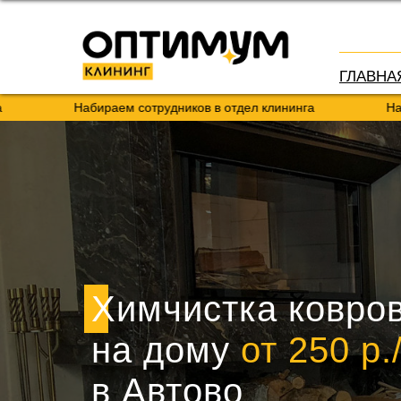
ГЛАВНА
Набираем сотрудников в отдел клининга
Набираем сот
Химчистка ковро
на дому
от 250 р.
в Автово