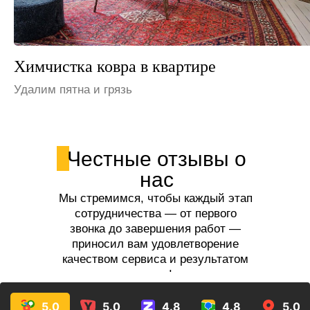
Химчистка ковра на даче
Устраним неприятные запахи
Честные отзывы о
нас
Мы стремимся, чтобы каждый этап
сотрудничества — от первого
звонка до завершения работ —
приносил вам удовлетворение
качеством сервиса и результатом
услуг!
5.0
5.0
4.8
4.8
5.0