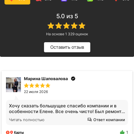
5.0
из 5
На основе
1 329
оценок
Оставить отзыв
Анна Видинеева
17 июля 2026
Обратилась за услугами клининга. Квартира после
сложных жильцов, вся кухня в жире, ощещение
будто никто не убирался годами. Отмыли все!
Читать полностью
Ответ компании
Плитка на полу оказалась не черной, я нигде не
поилипаю, все блестит и сияет, даже дышать
1