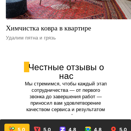
Химчистка ковра на даче
Устраним неприятные запахи
Честные отзывы о
нас
Мы стремимся, чтобы каждый этап
сотрудничества — от первого
звонка до завершения работ —
приносил вам удовлетворение
качеством сервиса и результатом
услуг!
5.0
5.0
4.8
4.8
5.0