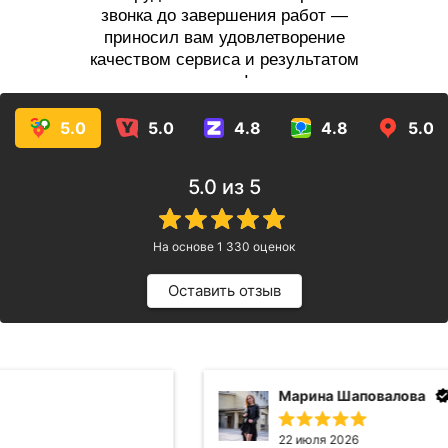
звонка до завершения работ —
приносил вам удовлетворение
качеством сервиса и результатом
услуг!
5.0
5.0
4.8
4.8
5.0
5.0
из 5
На основе
1 330
оценок
Оставить отзыв
Марина Шаповалова
22 июля 2026