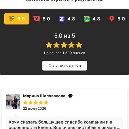
услуг!
5.0
5.0
4.8
4.8
5.0
5.0
из 5
На основе
1 330
оценок
Оставить отзыв
Анна Видинеева
17 июля 2026
Обратилась за услугами клининга. Квартира после
сложных жильцов, вся кухня в жире, ощещение