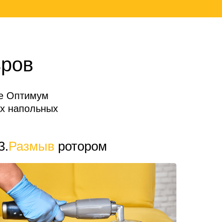
вров
де Оптимум
х напольных
3.
Размыв
ротором