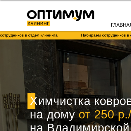
ГЛАВНА
 в отдел клининга
Набираем сотрудников в отдел клини
Химчистка ковро
на дому
от 250 р.
на Владимирской