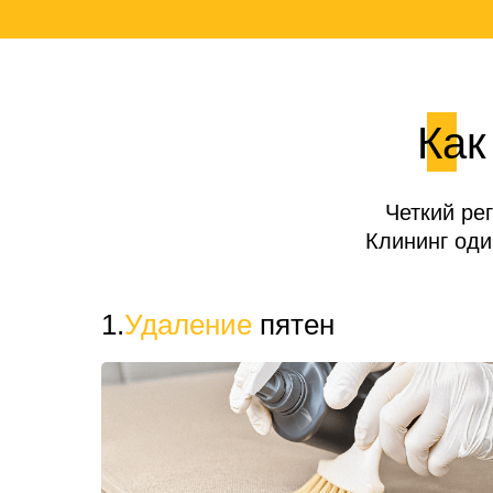
Как
Четкий ре
Клининг од
1.
Удаление
пятен