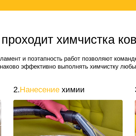
 проходит химчистка ко
гламент и поэтапность работ позволяют коман
инаково эффективно выполнять химчистку любы
покрытий.
2.
Нанесение
химии