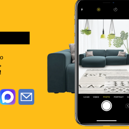
но
ь
!