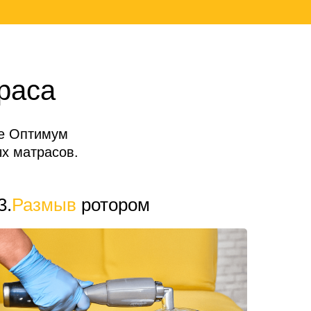
раса
де Оптимум
х матрасов.
3.
Размыв
ротором