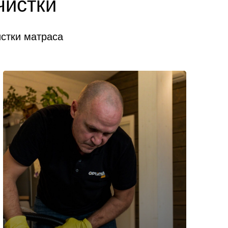
чистки
истки матраса