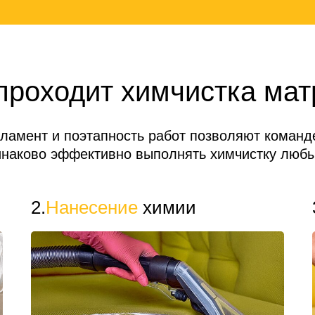
проходит химчистка мат
гламент и поэтапность работ позволяют коман
инаково эффективно выполнять химчистку любы
2.
Нанесение
химии