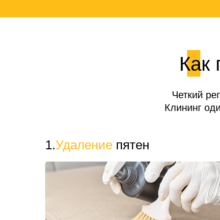
Как 
Четкий ре
Клининг од
1.
Удаление
пятен