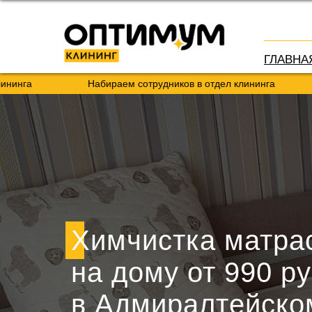
ГЛАВНА
Набираем сотрудников в отдел клининга
Набир
Химчистка матра
на дому от 990 ру
в Адмиралтейско