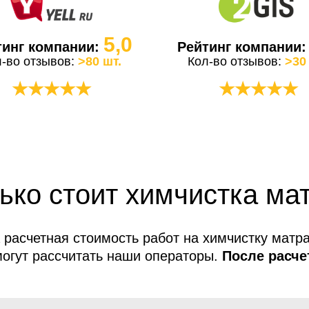
5,0
тинг компании:
Рейтинг компании
л-во отзывов:
>80 шт.
Кол-во отзывов:
>30
★★★★★
★★★★★
ько стоит химчистка ма
 расчетная стоимость работ на химчистку матра
огут рассчитать наши операторы.
После расче
услуг не меняется!