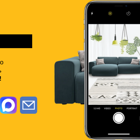
но
ь
!