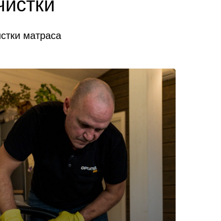
чистки
истки матраса