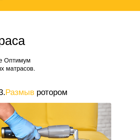
раса
де Оптимум
х матрасов.
3.
Размыв
ротором