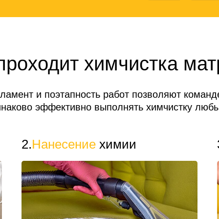
проходит химчистка мат
гламент и поэтапность работ позволяют коман
инаково эффективно выполнять химчистку любы
2.
Нанесение
химии