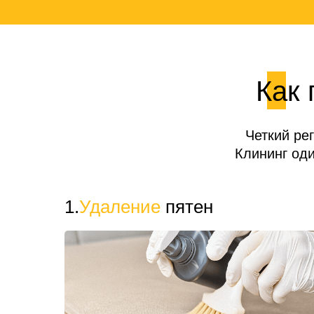
Как 
Четкий ре
Клининг од
1.
Удаление
пятен