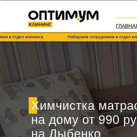
ГЛАВНА
л клининга
Набираем сотрудников в отдел клининга
Химчистка матра
на дому от 990 ру
на Дыбенко