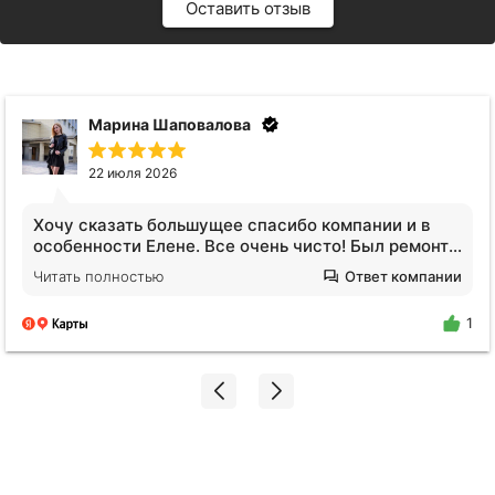
Оставить отзыв
Анна Видинеева
17 июля 2026
Обратилась за услугами клининга. Квартира после
сложных жильцов, вся кухня в жире, ощещение
будто никто не убирался годами. Отмыли все!
Читать полностью
Ответ компании
Плитка на полу оказалась не черной, я нигде не
поилипаю, все блестит и сияет, даже дышать
1
легче стало. Спасибо огромное Екатерине!!!