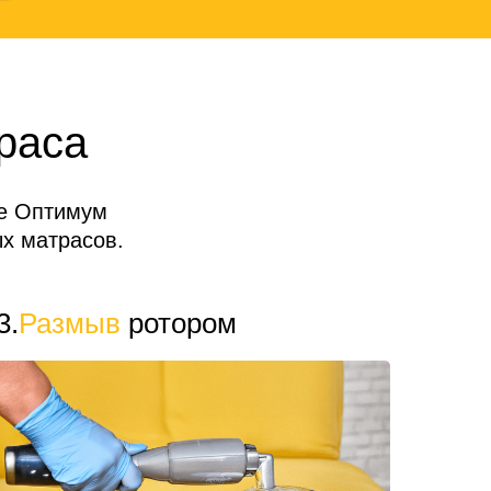
раса
де Оптимум
х матрасов.
3.
Размыв
ротором