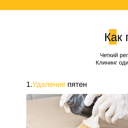
Как 
Четкий ре
Клининг од
1.
Удаление
пятен