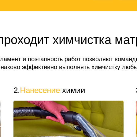
проходит химчистка мат
гламент и поэтапность работ позволяют коман
инаково эффективно выполнять химчистку любы
2.
Нанесение
химии