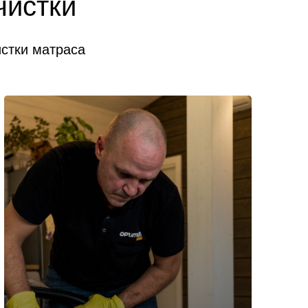
чистки
истки матраса