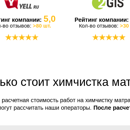
5,0
тинг компании:
Рейтинг компании
л-во отзывов:
>80 шт.
Кол-во отзывов:
>30
★★★★★
★★★★★
ько стоит химчистка ма
 расчетная стоимость работ на химчистку матра
огут рассчитать наши операторы.
После расче
услуг не меняется!