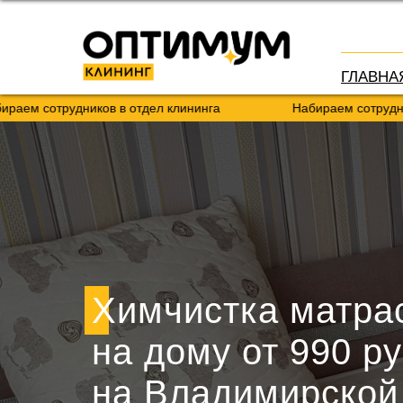
ГЛАВНА
удников в отдел клининга
Набираем сотрудников в отде
Химчистка матра
на дому от 990 ру
на Владимирской