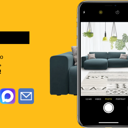
но
ь
!