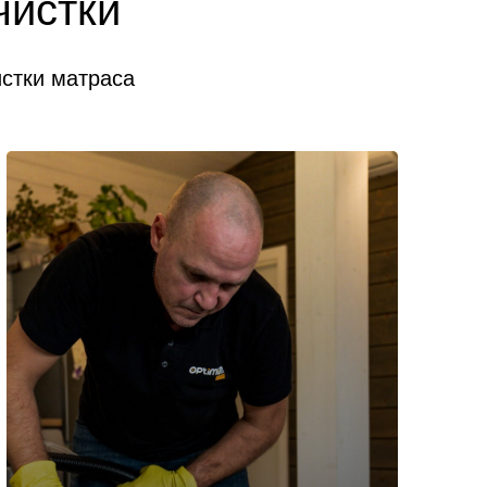
чистки
истки матраса