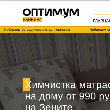
ГЛАВНА
 сотрудников в отдел клининга
Набираем сотрудников 
Химчистка матра
на дому от 990 ру
на Зените