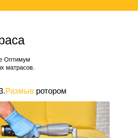
раса
де Оптимум
х матрасов.
3.
Размыв
ротором