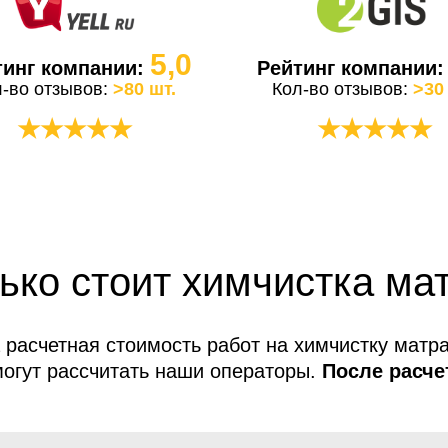
5,0
тинг компании:
Рейтинг компании
л-во отзывов:
>80 шт.
Кол-во отзывов:
>30
★★★★★
★★★★★
ько стоит химчистка ма
 расчетная стоимость работ на химчистку матра
огут рассчитать наши операторы.
После расче
услуг не меняется!