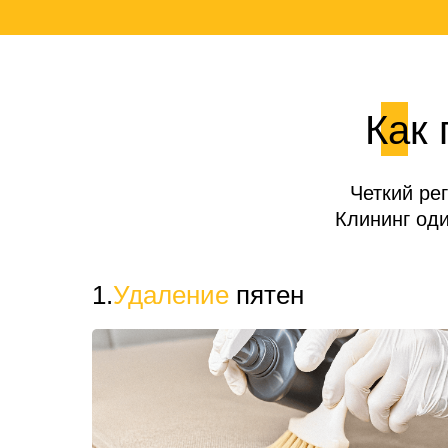
Как 
Четкий ре
Клининг од
1.
Удаление
пятен