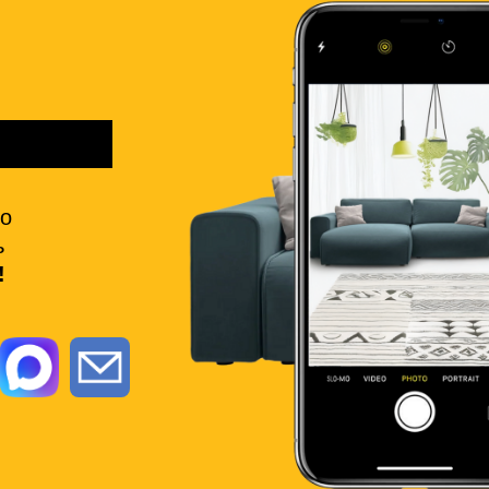
но
ь
!