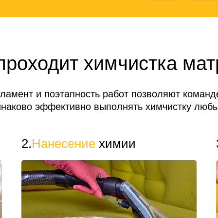
проходит химчистка мат
гламент и поэтапность работ позволяют коман
инаково эффективно выполнять химчистку любы
2.
Нанесение
химии