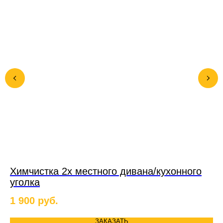
Химчистка 2х местного дивана/кухонного
Х
уголка
1 
1 900
руб.
ЗАКАЗАТЬ