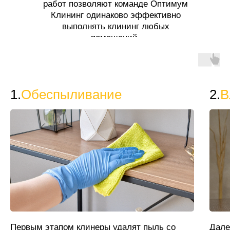
работ позволяют команде Оптимум
Клининг одинаково эффективно
выполнять клининг любых
помещений.
1.
Обеспыливание
2.
В
Первым этапом клинеры удалят пыль со
Дале