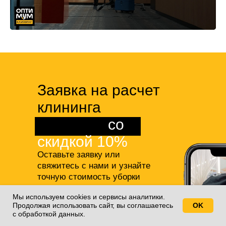
Заявка на расчет
клининга
квартиры
со
скидкой 10%
Оставьте заявку или
свяжитесь с нами и узнайте
точную стоимость уборки
студии или квартиры,
а также
Мы используем cookies и сервисы аналитики.
получите 10% скидку на все
Продолжая использовать сайт, вы соглашаетесь
OK
Свяжитесь с нами!
наши услуги!
с обработкой данных.
+7(812)688-77-55