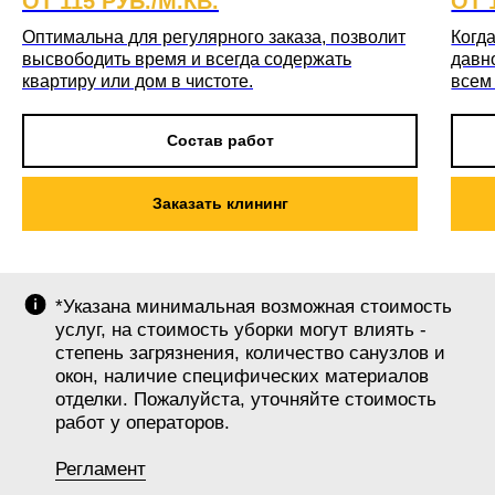
ОТ 115 РУБ./М.КВ.
ОТ 
Оптимальна для регулярного заказа, позволит
Когда
высвободить время и всегда содержать
давн
квартиру или дом в чистоте.
всем
Состав работ
Заказать клининг
*Указана минимальная возможная стоимость
услуг, на стоимость уборки могут влиять -
степень загрязнения, количество санузлов и
окон, наличие специфических материалов
отделки. Пожалуйста, уточняйте стоимость
работ у операторов.
Регламент