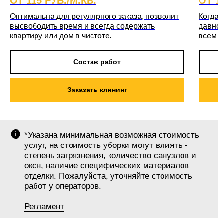
ОТ 115 РУБ./М.КВ.
ОТ 
Оптимальна для регулярного заказа, позволит
Когда
высвободить время и всегда содержать
давн
квартиру или дом в чистоте.
всем
Состав работ
Заказать клининг
*Указана минимальная возможная стоимость
услуг, на стоимость уборки могут влиять -
степень загрязнения, количество санузлов и
окон, наличие специфических материалов
отделки. Пожалуйста, уточняйте стоимость
работ у операторов.
Регламент