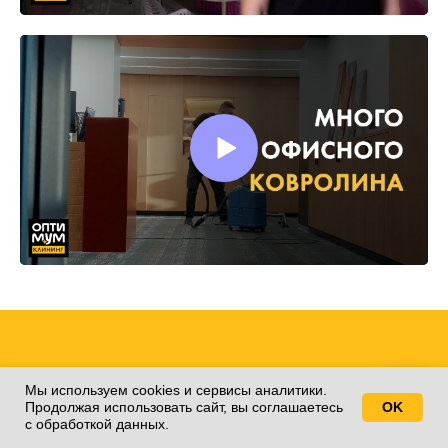
Заявка на расчет
Мы используем cookies и сервисы аналитики.
Продолжая использовать сайт, вы соглашаетесь
OK
Свяжитесь с нами!
клининга
с обработкой данных.