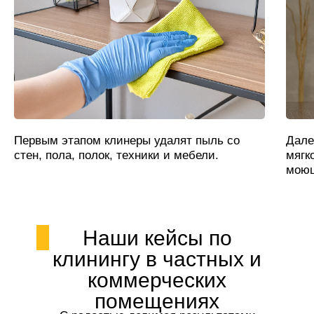
Первым этапом клинеры удалят пыль со
Дале
стен, пола, полок, техники и мебели.
мягк
моющ
Наши кейсы по
клинингу в частных и
коммерческих
помещениях