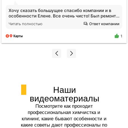
Обратилась за услугами клининга. Квартира после
сложных жильцов, вся кухня в жире, ощещение
будто никто не убирался годами. Отмыли все!
Читать полностью
Ответ компании
Плитка на полу оказалась не черной, я нигде не
поилипаю, все блестит и сияет, даже дышать
1
легче стало. Спасибо огромное Екатерине!!!
Наши
видеоматериалы
Посмотрите как проходит
профессиональная химчистка и
клининг, какие бывают особенности и
какие советы дают профессионалы по