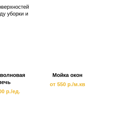
оверхностей
ду уборки и
волновая
Мойка окон
печь
от 550 р./м.кв
00 р./ед.