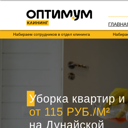
ГЛАВНА
абираем сотрудников в отдел клининга
Набираем сотру
Уборка квартир и
от 115 РУБ./М²
на Дунайской