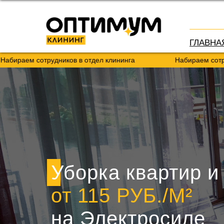
ГЛАВНА
 сотрудников в отдел клининга
Набираем сотрудников 
Уборка квартир и
от 115 РУБ./М²
на Электросиле