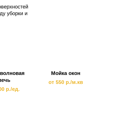
оверхностей
ду уборки и
волновая
Мойка окон
печь
от 550 р./м.кв
00 р./ед.