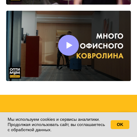
Заявка на расчет
Мы используем cookies и сервисы аналитики.
Продолжая использовать сайт, вы соглашаетесь
OK
Свяжитесь с нами!
клининга
с обработкой данных.