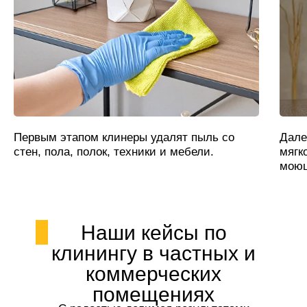
Первым этапом клинеры удалят пыль со
Дале
стен, пола, полок, техники и мебели.
мягк
моющ
Наши кейсы по
клинингу в частных и
коммерческих
помещениях