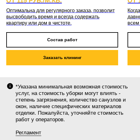
ОТ 115 РУБ./М.КВ.
ОТ 
Оптимальна для регулярного заказа, позволит
Когда
высвободить время и всегда содержать
давн
квартиру или дом в чистоте.
всем
Состав работ
Заказать клининг
*Указана минимальная возможная стоимость
услуг, на стоимость уборки могут влиять -
степень загрязнения, количество санузлов и
окон, наличие специфических материалов
отделки. Пожалуйста, уточняйте стоимость
работ у операторов.
Регламент