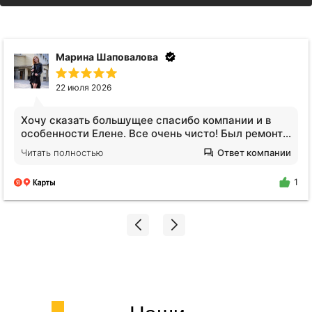
Анна Видинеева
17 июля 2026
Обратилась за услугами клининга. Квартира после
сложных жильцов, вся кухня в жире, ощещение
будто никто не убирался годами. Отмыли все!
Читать полностью
Ответ компании
Плитка на полу оказалась не черной, я нигде не
поилипаю, все блестит и сияет, даже дышать
1
легче стало. Спасибо огромное Екатерине!!!