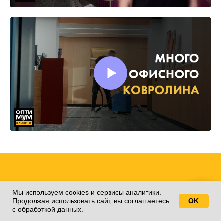
Заявка на расчет
Мы используем cookies и сервисы аналитики.
Продолжая использовать сайт, вы соглашаетесь
OK
Свяжитесь с нами!
клининга
с обработкой данных.