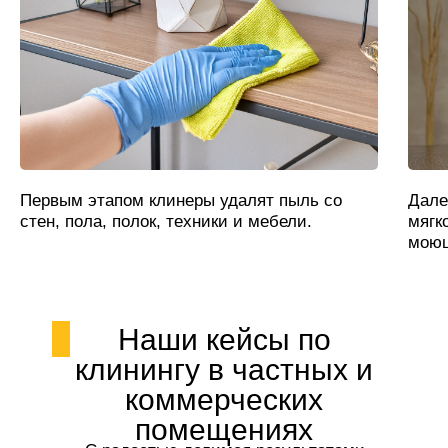
Первым этапом клинеры удалят пыль со
Дале
стен, пола, полок, техники и мебели.
мягк
моющ
Наши кейсы по
клинингу в частных и
коммерческих
помещениях