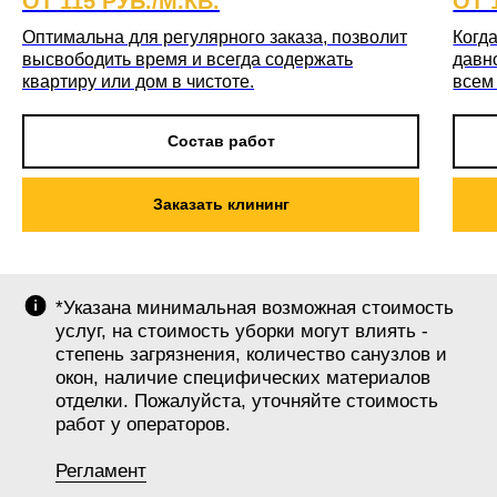
ОТ 115 РУБ./М.КВ.
ОТ 
Оптимальна для регулярного заказа, позволит
Когда
высвободить время и всегда содержать
давн
квартиру или дом в чистоте.
всем
Состав работ
Заказать клининг
*Указана минимальная возможная стоимость
услуг, на стоимость уборки могут влиять -
степень загрязнения, количество санузлов и
окон, наличие специфических материалов
отделки. Пожалуйста, уточняйте стоимость
работ у операторов.
Регламент