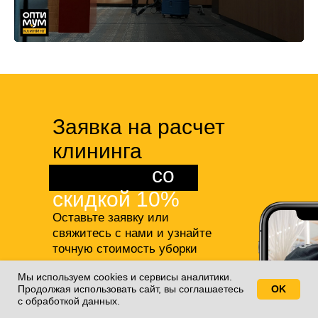
Заявка на расчет
клининга
квартиры
со
скидкой 10%
Оставьте заявку или
свяжитесь с нами и узнайте
точную стоимость уборки
студии или квартиры,
а также
Мы используем cookies и сервисы аналитики.
получите 10% скидку на все
Продолжая использовать сайт, вы соглашаетесь
OK
Свяжитесь с нами!
наши услуги!
с обработкой данных.
+7(812)688-77-55