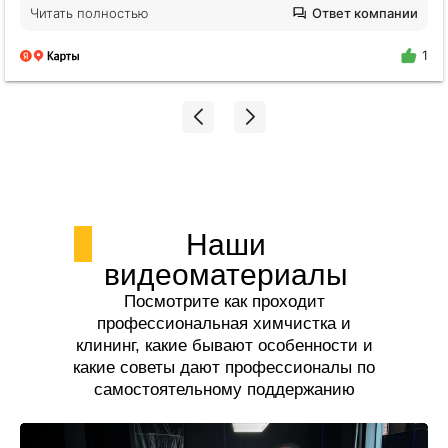
будто никто не убирался годами. Отмыли все!
Читать полностью
Ответ компании
Плитка на полу оказалась не черной, я нигде не
поилипаю, все блестит и сияет, даже дышать
1
легче стало. Спасибо огромное Екатерине!!!
Наши
видеоматериалы
Посмотрите как проходит
профессиональная химчистка и
клининг, какие бывают особенности и
какие советы дают профессионалы по
самостоятельному поддержанию
чистоты.