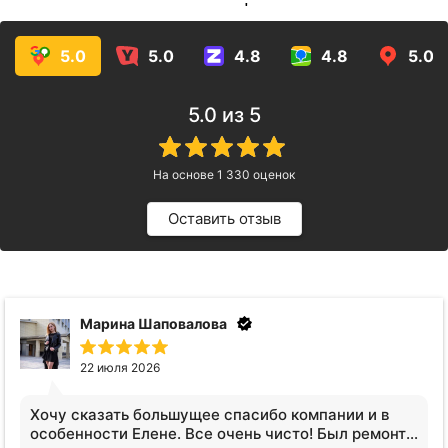
услуг!
5.0
5.0
4.8
4.8
5.0
5.0
из 5
На основе
1 330
оценок
Оставить отзыв
Анна Видинеева
17 июля 2026
Обратилась за услугами клининга. Квартира после
сложных жильцов, вся кухня в жире, ощещение