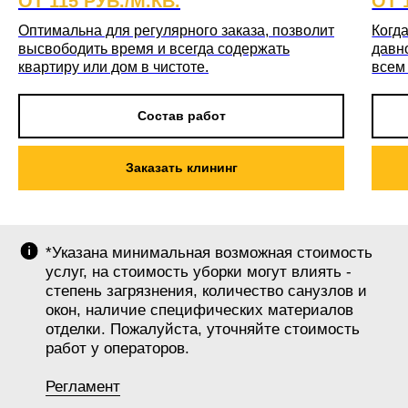
ОТ 115 РУБ./М.КВ.
ОТ 
Оптимальна для регулярного заказа, позволит
Когда
высвободить время и всегда содержать
давн
квартиру или дом в чистоте.
всем
Состав работ
Заказать клининг
*Указана минимальная возможная стоимость
услуг, на стоимость уборки могут влиять -
степень загрязнения, количество санузлов и
окон, наличие специфических материалов
отделки. Пожалуйста, уточняйте стоимость
работ у операторов.
Регламент