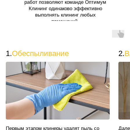
работ позволяют команде Оптимум
Клининг одинаково эффективно
выполнять клининг любых
помещений.
1.
Обеспыливание
2.
В
Первым этапом клинеры удалят пыль со
Дале