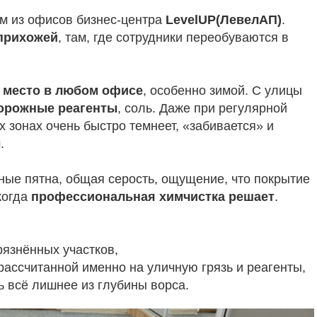
м из офисов бизнес-центра
LevelUP(ЛевелАП)
.
 прихожей
, там, где сотрудники переобуваются в
е место в любом офисе
, особенно зимой. С улицы
орожные реагенты
, соль. Даже при регулярной
 зонах очень быстро темнеет, «забивается» и
.
ые пятна, общая серость, ощущение, что покрытие
 когда
профессиональная химчистка решает
.
язнённых участков,
рассчитанной именно на уличную грязь и реагенты,
ь всё лишнее из глубины ворса.