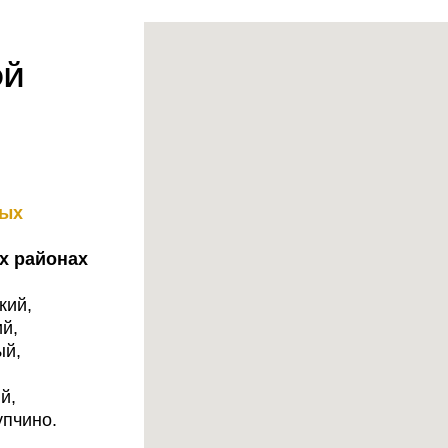
ОЙ
ных
х районах
кий,
й,
ый,
й,
упчино.