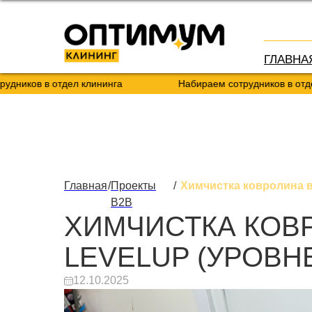
ГЛАВНА
в в отдел клининга
Набираем сотрудников в отдел клин
Главная
/
Проекты
/
Химчистка ковролина в
B2B
ХИМЧИСТКА КОВ
LEVELUP (УРОВН
12.10.2025