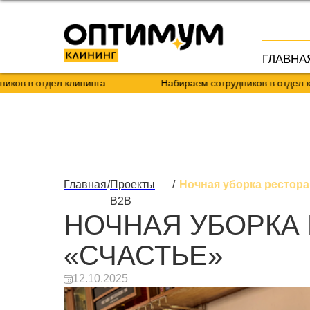
ГЛАВНА
тдел клининга
Набираем сотрудников в отдел клининга
Главная
/
Проекты
/
Ночная уборка рестора
B2B
НОЧНАЯ УБОРКА
«СЧАСТЬЕ»
12.10.2025