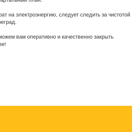
артальный план.
рат на электроэнергию, следует следить за чистотой
реград.
ожем вам оперативно и качественно закрыть
ве!