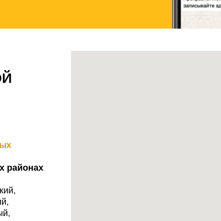
ОЙ
ных
х районах
кий,
й,
ый,