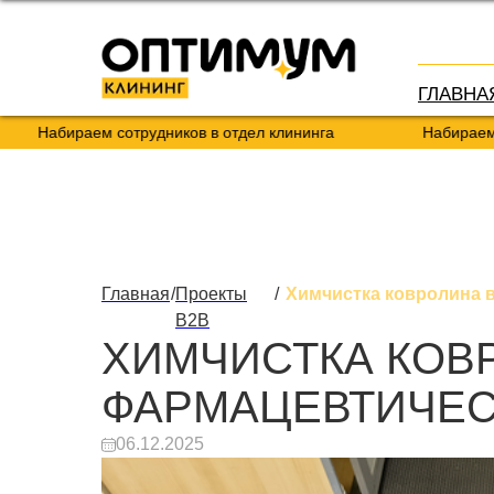
ГЛАВНА
абираем сотрудников в отдел клининга
Набираем сотруд
Главная
/
Проекты
/
Химчистка ковролина 
B2B
ХИМЧИСТКА КОВ
ФАРМАЦЕВТИЧЕС
06.12.2025