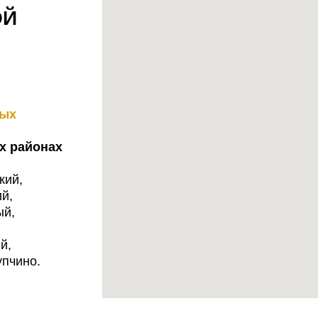
ОЙ
ных
х районах
кий,
й,
ый,
й,
упчино.