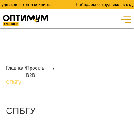
ов в отдел клининга
Набираем сотрудников в отдел кли
Главная
/
Проекты
/
B2B
СПбГу
СПБГУ