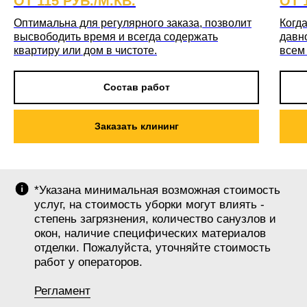
ОТ 115 РУБ./М.КВ.
ОТ 
Оптимальна для регулярного заказа, позволит
Когда
высвободить время и всегда содержать
давн
квартиру или дом в чистоте.
всем
Состав работ
Заказать клининг
*Указана минимальная возможная стоимость
услуг, на стоимость уборки могут влиять -
степень загрязнения, количество санузлов и
окон, наличие специфических материалов
отделки. Пожалуйста, уточняйте стоимость
работ у операторов.
Регламент