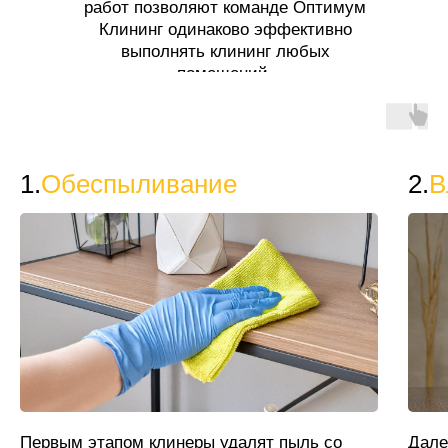
работ позволяют команде Оптимум
Клининг одинаково эффективно
выполнять клининг любых
помещений.
1.
Обеспыливание
2.
В
Первым этапом клинеры удалят пыль со
Дале