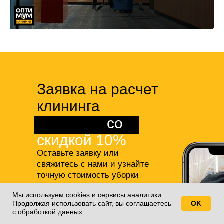
Заявка на расчет
клининга
квартиры
со
скидкой 10%
Оставьте заявку или
свяжитесь с нами и узнайте
точную стоимость уборки
студии или квартиры,
а также
Мы используем cookies и сервисы аналитики.
получите 10% скидку на все
Продолжая использовать сайт, вы соглашаетесь
OK
Свяжитесь с нами!
наши услуги!
с обработкой данных.
+7(812)688-77-55