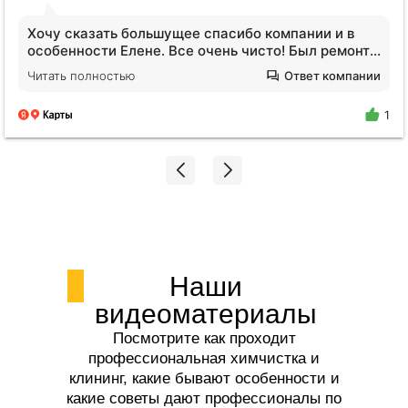
Обратилась за услугами клининга. Квартира после
сложных жильцов, вся кухня в жире, ощещение
будто никто не убирался годами. Отмыли все!
Читать полностью
Ответ компании
Плитка на полу оказалась не черной, я нигде не
поилипаю, все блестит и сияет, даже дышать
1
легче стало. Спасибо огромное Екатерине!!!
Наши
видеоматериалы
Посмотрите как проходит
профессиональная химчистка и
клининг, какие бывают особенности и
какие советы дают профессионалы по