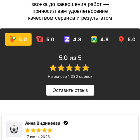
звонка до завершения работ —
приносил вам удовлетворение
качеством сервиса и результатом
услуг!
5.0
5.0
4.8
4.8
5.0
5.0
из 5
На основе
1 330
оценок
Оставить отзыв
айгуль юмагулова
20 июня 2026