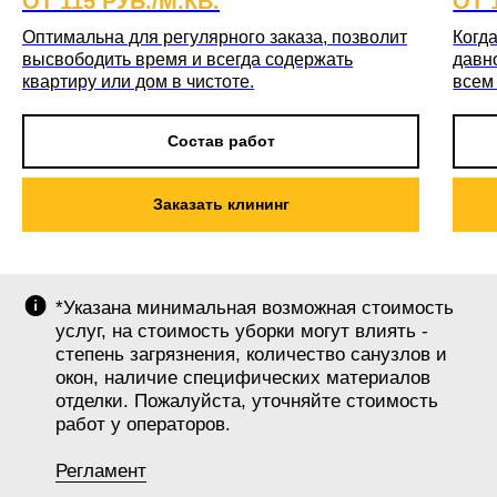
ОТ 115 РУБ./М.КВ.
ОТ 
Оптимальна для регулярного заказа, позволит
Когда
высвободить время и всегда содержать
давн
квартиру или дом в чистоте.
всем
Состав работ
Заказать клининг
*Указана минимальная возможная стоимость
услуг, на стоимость уборки могут влиять -
степень загрязнения, количество санузлов и
окон, наличие специфических материалов
отделки. Пожалуйста, уточняйте стоимость
работ у операторов.
Регламент