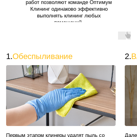
работ позволяют команде Оптимум
Клининг одинаково эффективно
выполнять клининг любых
помещений.
1.
Обеспыливание
2.
В
Первым этапом клинеры удалят пыль со
Дале