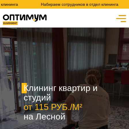
Набираем сотрудников в отдел клининга
Набир
Клининг квартир и
студий
от 115 РУБ./М²
на Лесной