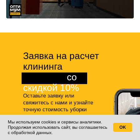
Заявка на расчет
клининга
квартиры
со
скидкой 10%
Оставьте заявку или
свяжитесь с нами и узнайте
точную стоимость уборки
студии или квартиры,
а также
Мы используем cookies и сервисы аналитики.
получите 10% скидку на все
Продолжая использовать сайт, вы соглашаетесь
OK
Свяжитесь с нами!
наши услуги!
с обработкой данных.
+7(812)688-77-55