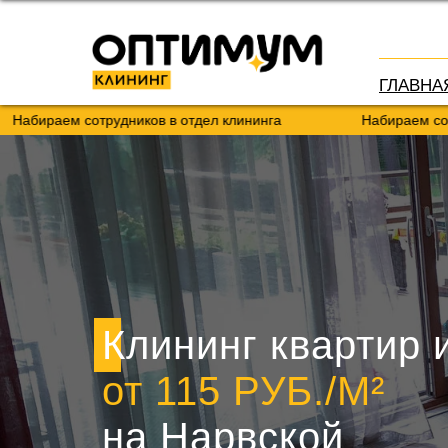
ГЛАВНА
ем сотрудников в отдел клининга
Набираем сотруднико
Клининг квартир 
от 115 РУБ./М²
на Нарвской