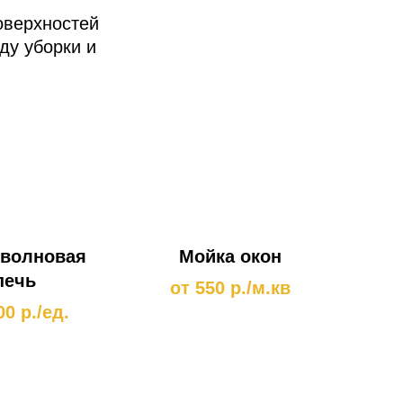
оверхностей
ду уборки и
волновая
Мойка окон
печь
от 550 р./м.кв
00 р./ед.