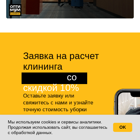
Заявка на расчет
клининга
квартиры
со
скидкой 10%
Оставьте заявку или
свяжитесь с нами и узнайте
точную стоимость уборки
студии или квартиры,
а также
Мы используем cookies и сервисы аналитики.
получите 10% скидку на все
Продолжая использовать сайт, вы соглашаетесь
OK
Свяжитесь с нами!
наши услуги!
с обработкой данных.
+7(812)688-77-55