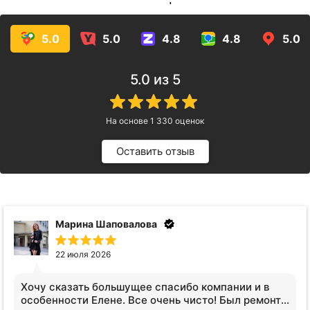
услуг!
5.0
5.0
4.8
4.8
5.0
5.0
из 5
На основе
1 330
оценок
Оставить отзыв
Анна Видинеева
17 июля 2026
Обратилась за услугами клининга. Квартира после
сложных жильцов, вся кухня в жире, ощещение