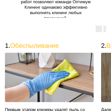
работ позволяют команде Оптимум
Клининг одинаково эффективно
выполнять клининг любых
помещений.
1.
Обеспыливание
2.
В
Первым этапом клинеры удалят пыль со
Дале