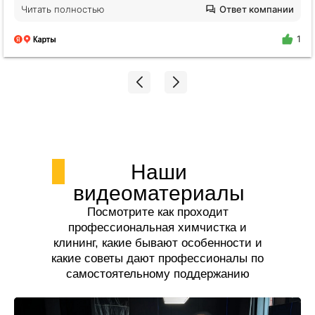
будто никто не убирался годами. Отмыли все!
Читать полностью
Ответ компании
Плитка на полу оказалась не черной, я нигде не
поилипаю, все блестит и сияет, даже дышать
1
легче стало. Спасибо огромное Екатерине!!!
Наши
видеоматериалы
Посмотрите как проходит
профессиональная химчистка и
клининг, какие бывают особенности и
какие советы дают профессионалы по
самостоятельному поддержанию
чистоты.