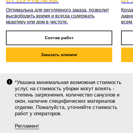
ОТ 115 РУБ./М.КВ.
ОТ 
Оптимальна для регулярного заказа, позволит
Когда
высвободить время и всегда содержать
давн
квартиру или дом в чистоте.
всем
Состав работ
Заказать клининг
*Указана минимальная возможная стоимость
услуг, на стоимость уборки могут влиять -
степень загрязнения, количество санузлов и
окон, наличие специфических материалов
отделки. Пожалуйста, уточняйте стоимость
работ у операторов.
Регламент