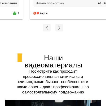
будто никто не убирался годами. Отмыли все!
Читать полностью
Ответ компании
Плитка на полу оказалась не черной, я нигде не
поилипаю, все блестит и сияет, даже дышать
1
легче стало. Спасибо огромное Екатерине!!!
Наши
видеоматериалы
Посмотрите как проходит
профессиональная химчистка и
клининг, какие бывают особенности и
какие советы дают профессионалы по
самостоятельному поддержанию
чистоты.