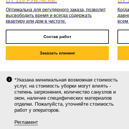
ОТ 115 РУБ./М.КВ.
ОТ 
Оптимальна для регулярного заказа, позволит
Когда
высвободить время и всегда содержать
давн
квартиру или дом в чистоте.
всем
Состав работ
Заказать клининг
*Указана минимальная возможная стоимость
услуг, на стоимость уборки могут влиять -
степень загрязнения, количество санузлов и
окон, наличие специфических материалов
отделки. Пожалуйста, уточняйте стоимость
работ у операторов.
Регламент