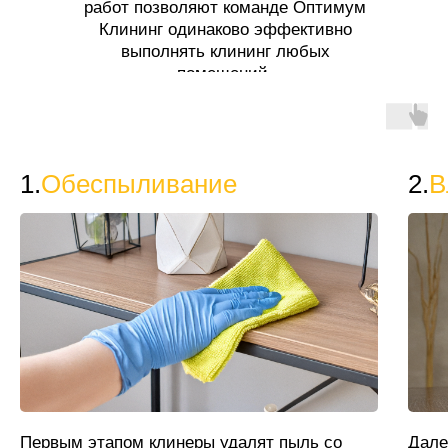
работ позволяют команде Оптимум
Клининг одинаково эффективно
выполнять клининг любых
помещений.
1.
Обеспыливание
2.
В
Первым этапом клинеры удалят пыль со
Дале