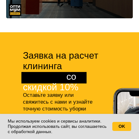
Заявка на расчет
клининга
квартиры
со
скидкой 10%
Оставьте заявку или
свяжитесь с нами и узнайте
точную стоимость уборки
студии или квартиры,
а также
Мы используем cookies и сервисы аналитики.
получите 10% скидку на все
Продолжая использовать сайт, вы соглашаетесь
OK
Свяжитесь с нами!
наши услуги!
с обработкой данных.
+7(812)688-77-55