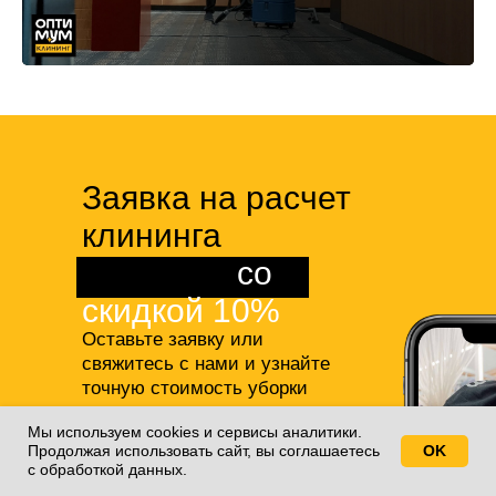
Заявка на расчет
клининга
квартиры
со
скидкой 10%
Оставьте заявку или
свяжитесь с нами и узнайте
точную стоимость уборки
студии или квартиры,
а также
Мы используем cookies и сервисы аналитики.
получите 10% скидку на все
Продолжая использовать сайт, вы соглашаетесь
OK
Свяжитесь с нами!
наши услуги!
с обработкой данных.
+7(812)688-77-55