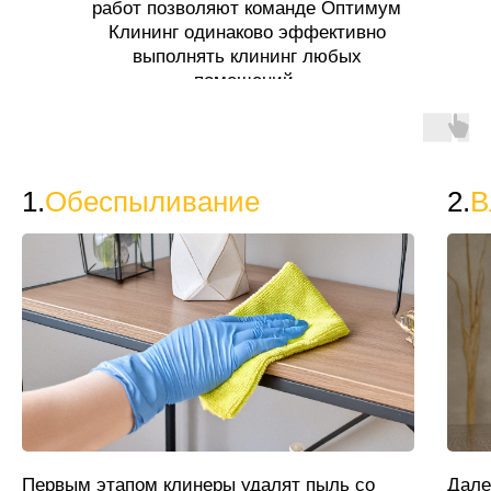
работ позволяют команде Оптимум
Клининг одинаково эффективно
выполнять клининг любых
помещений.
1.
Обеспыливание
2.
В
Первым этапом клинеры удалят пыль со
Дале