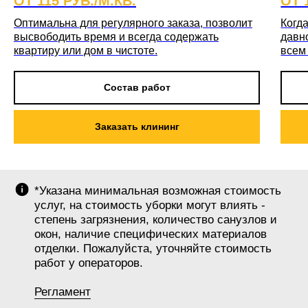
ОТ 115 РУБ./М.КВ.
ОТ 
Оптимальна для регулярного заказа, позволит
Когда
высвободить время и всегда содержать
давн
квартиру или дом в чистоте.
всем
Состав работ
Заказать клининг
*Указана минимальная возможная стоимость
услуг, на стоимость уборки могут влиять -
степень загрязнения, количество санузлов и
окон, наличие специфических материалов
отделки. Пожалуйста, уточняйте стоимость
работ у операторов.
Регламент