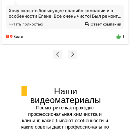
Обратилась за услугами клининга. Квартира после
сложных жильцов, вся кухня в жире, ощещение
будто никто не убирался годами. Отмыли все!
Читать полностью
Ответ компании
Плитка на полу оказалась не черной, я нигде не
поилипаю, все блестит и сияет, даже дышать
1
легче стало. Спасибо огромное Екатерине!!!
Наши
видеоматериалы
Посмотрите как проходит
профессиональная химчистка и
клининг, какие бывают особенности и
какие советы дают профессионалы по