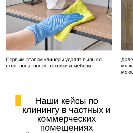
Первым этапом клинеры удалят пыль со
Дале
стен, пола, полок, техники и мебели.
мягк
моющ
Наши кейсы по
клинингу в частных и
коммерческих
помещениях