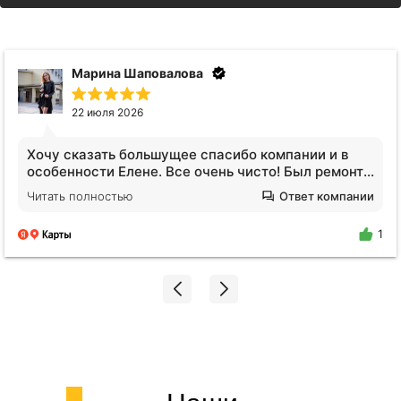
Анна Видинеева
17 июля 2026
Обратилась за услугами клининга. Квартира после
сложных жильцов, вся кухня в жире, ощещение
будто никто не убирался годами. Отмыли все!
Читать полностью
Ответ компании
Плитка на полу оказалась не черной, я нигде не
поилипаю, все блестит и сияет, даже дышать
1
легче стало. Спасибо огромное Екатерине!!!