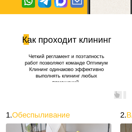
Как проходит клининг
Четкий регламент и поэтапность
работ позволяют команде Оптимум
Клининг одинаково эффективно
выполнять клининг любых
помещений.
1.
Обеспыливание
2.
В