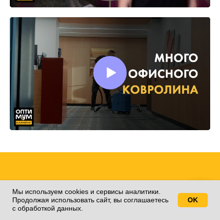
Заявка на расчет
Мы используем cookies и сервисы аналитики.
Продолжая использовать сайт, вы соглашаетесь
OK
Свяжитесь с нами!
клининга
с обработкой данных.