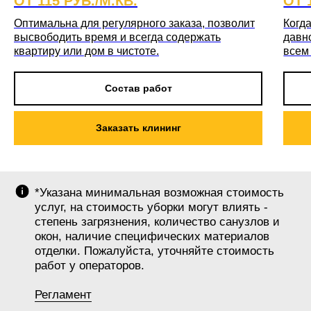
ОТ 115 РУБ./М.КВ.
ОТ 
Оптимальна для регулярного заказа, позволит
Когда
высвободить время и всегда содержать
давн
квартиру или дом в чистоте.
всем
Состав работ
Заказать клининг
*Указана минимальная возможная стоимость
услуг, на стоимость уборки могут влиять -
степень загрязнения, количество санузлов и
окон, наличие специфических материалов
отделки. Пожалуйста, уточняйте стоимость
работ у операторов.
Регламент